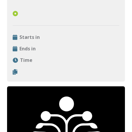
Starts in
Ends in
Time