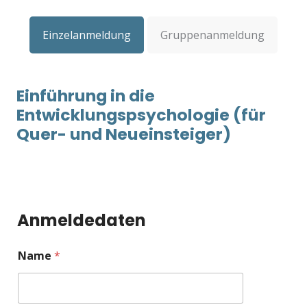
Einzelanmeldung
Gruppenanmeldung
Einführung in die
Entwicklungspsychologie (für
Quer- und Neueinsteiger)
T
e
Anmeldedaten
l
e
*
f
Name
*
T
o
e
n
l
n
e
u